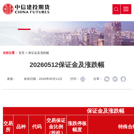
当前位置：
首页
>
保证金及涨跌幅
20260512保证金及涨跌幅
来源：
发布日期：2026年05月11日
打印：
分享：
保证金及涨跌幅
交易保证
交易
涨跌停板
品种
代码
金比例
特殊合
所
幅度
（投机）